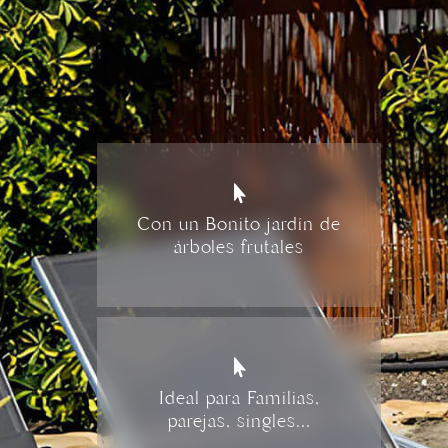

Con un Bonito jardín de
árboles frutales

Ideal para Familias,
parejas, singles...