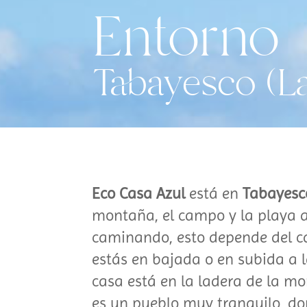
Entorno
Tabayesco (L
Eco Casa Azul
está en
Tabayesc
montaña, el campo y la playa a
caminando, esto depende del c
estás en bajada o en subida a 
casa está en la ladera de la m
es un pueblo muy tranquilo, don