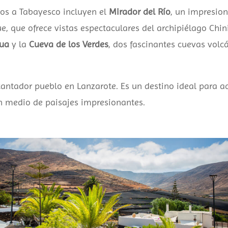
nos a Tabayesco incluyen el
Mirador del Río
, un impresio
, que ofrece vistas espectaculares del archipiélago Chin
gua
y la
Cueva de los Verdes
, dos fascinantes cuevas vol
antador pueblo en Lanzarote. Es un destino ideal para 
en medio de paisajes impresionantes.