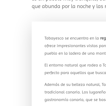
que abunda por la noche y las
Tabayesco se encuentra en la
reg
ofrece impresionantes vistas pa
pueblo en la ladera de una monta
El entorno natural que rodea a T
perfecto para aquellos que busca
Además de su belleza natural, Ta
tradicional canaria. Los lugareñ
gastronomía canaria, que se basa