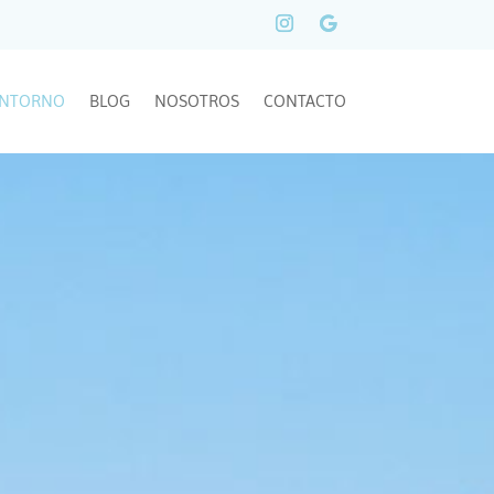
NTORNO
BLOG
NOSOTROS
CONTACTO